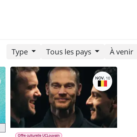
nements
Nos newsletters
Type
Tous les pays
À venir
NOV.
10
c
Offre culturelle UCLouvain