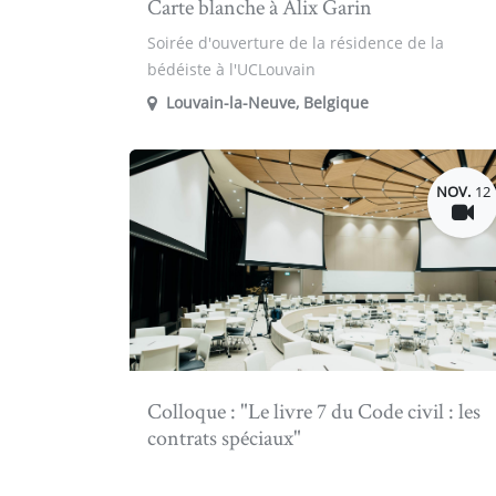
Carte blanche à Alix Garin
Soirée d'ouverture de la résidence de la
bédéiste à l'UCLouvain
Louvain-la-Neuve
,
Belgique
NOV.
12
Colloque : "Le livre 7 du Code civil : les
contrats spéciaux"