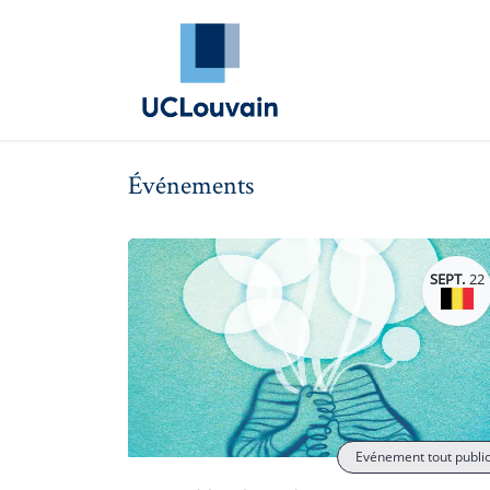
Se rendre au contenu
Annuaire Alumni
Évé
Événements
SEPT.
22
Evénement tout publi