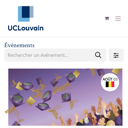
Se rendre au contenu
Événements
AOÛT
03