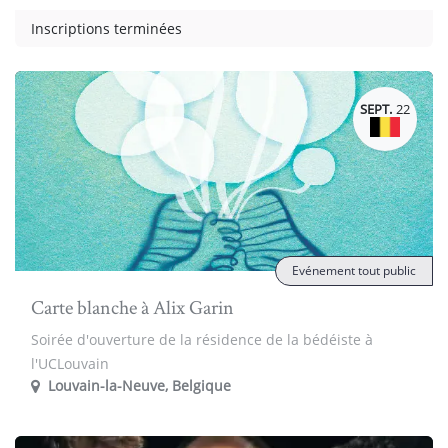
Inscriptions terminées
SEPT.
22
Evénement tout public
Carte blanche à Alix Garin
Soirée d'ouverture de la résidence de la bédéiste à
l'UCLouvain
Louvain-la-Neuve
,
Belgique