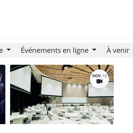
nements
Nos newsletters
pe
Événements en ligne
À venir
NOV.
12