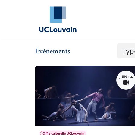
Se rendre au contenu
Annuaire Alumni
Évé
Ty
Événements
JUIN
04
Offre culturelle UCLouvain