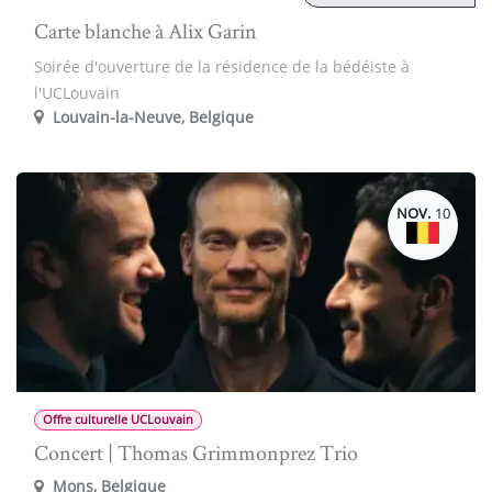
Carte blanche à Alix Garin
Soirée d'ouverture de la résidence de la bédéiste à
l'UCLouvain
Louvain-la-Neuve
,
Belgique
NOV.
10
Offre culturelle UCLouvain
Concert | Thomas Grimmonprez Trio
Mons
,
Belgique