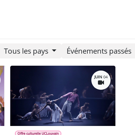
nements
Nos newsletters
Tous les pays
Événements passés
JUIN
04
Offre culturelle UCLouvain