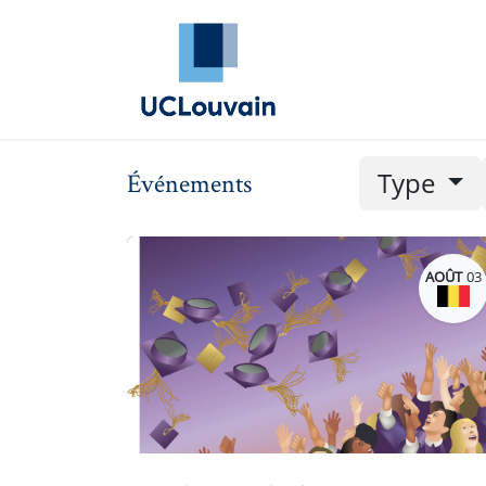
Se rendre au contenu
Annuaire Alumni
Évé
Type
Événements
AOÛT
03