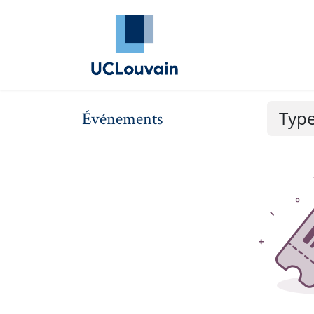
Se rendre au contenu
Annuaire Alumni
Évé
Typ
Événements