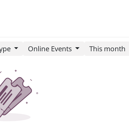
etters
ype
Online Events
This month