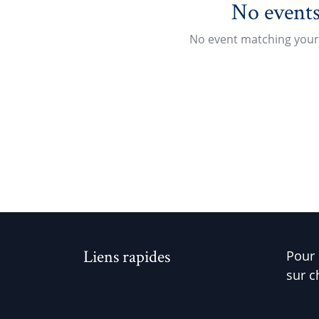
No events
No event matching your 
Liens rapides
Pour 
sur c