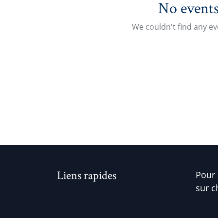
No events
We couldn't find any e
Liens rapides
Pour 
sur c