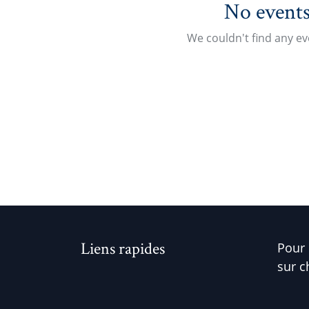
No events
We couldn't find any e
Liens rapides
Pour 
sur c