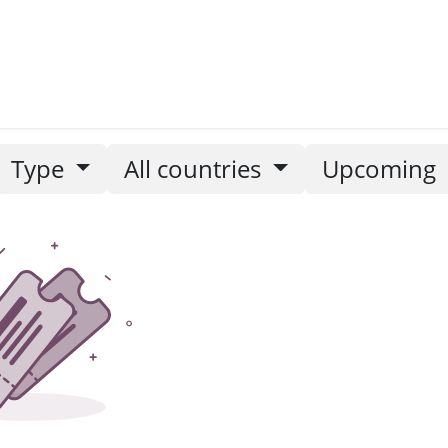
etters
Type
All countries
Upcoming